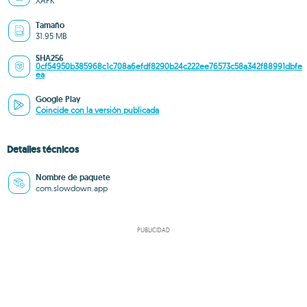
XAPK
Tamaño
31.95 MB
SHA256
0cf54950b385968c1c708a6efdf8290b24c222ee76573c58a342f88991dbfe
ea
Google Play
Coincide con la versión publicada
Detalles técnicos
Nombre de paquete
com.slowdown.app
PUBLICIDAD