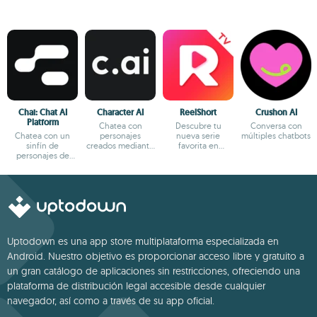
Chai: Chat AI
Character AI
ReelShort
Crushon AI
Platform
Chatea con
Descubre tu
Conversa con
Chatea con un
personajes
nueva serie
múltiples chatbots
sinfín de
creados mediante
favorita en
personajes de
IA
formato reels
fantasía
Uptodown es una app store multiplataforma especializada en
Android. Nuestro objetivo es proporcionar acceso libre y gratuito a
un gran catálogo de aplicaciones sin restricciones, ofreciendo una
plataforma de distribución legal accesible desde cualquier
navegador, así como a través de su app oficial.