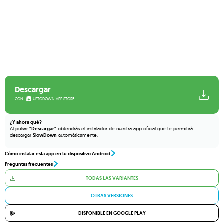
Descargar
CON
UPTODOWN APP STORE
¿Y ahora qué?
Al pulsar
"Descargar"
obtendrás el instalador de nuestra app oficial que te permitirá
descargar
SlowDown
automáticamente.
Cómo instalar esta app en tu dispositivo Android
Preguntas frecuentes
TODAS LAS VARIANTES
OTRAS VERSIONES
DISPONIBLE EN GOOGLE PLAY