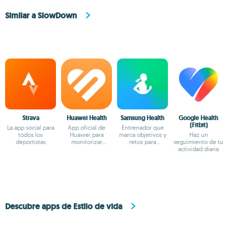
Similar a SlowDown
Strava
Huawei Health
Samsung Health
Google Health
(Fitbit)
La app social para
App oficial de
Entrenador que
todos los
Huawei para
marca objetivos y
Haz un
deportistas
monitorizar
retos para
seguimiento de tu
nuestra salud
mantenerte en
actividad diaria
forma
Descubre apps de Estilo de vida