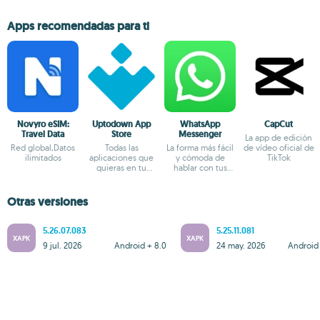
Apps recomendadas para ti
Novyro eSIM:
Uptodown App
WhatsApp
CapCut
Travel Data
Store
Messenger
La app de edición
Red global,Datos
Todas las
La forma más fácil
de vídeo oficial de
ilimitados
aplicaciones que
y cómoda de
TikTok
quieras en tu
hablar con tus
terminal Android
amigos
Otras versiones
5.26.07.083
5.25.11.081
XAPK
XAPK
9 jul. 2026
Android + 8.0
24 may. 2026
Android 